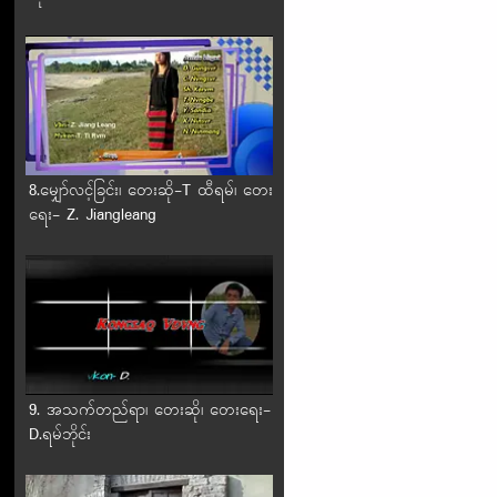
8.မျှော်လင့်ခြင်း၊ တေးဆို-T ထီရမ်၊ တေး
ရေး- Z. Jiangleang
9. အသက်တည်ရာ၊ တေးဆို၊ တေးရေး-
D.ရမ်ဘိုင်း