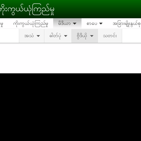
ိုးကွယ်ယုံကြည်မှု
ှု
ကိုးကွယ်ယုံကြည်မှု
မီဒီယာ
စာပေ
အခြားမျိုးနွယ်
အသံ
ဓါတ်ပုံ
ဗွီဒီယို
သတင်း