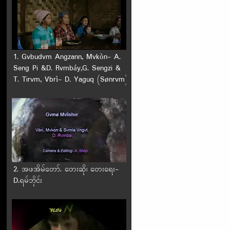
1. Gvbudvm Angzann, Mvkòn- A.
Seng Pi &D. Rvmbáy,G. Sengzi &
T. Tirvm, Vbrì- D. Yaguq (Sønrvm)
2. အဖအိမ်တော်. တေးဆို၊ တေးရေး-
D.ရမ်ဘိုင်း