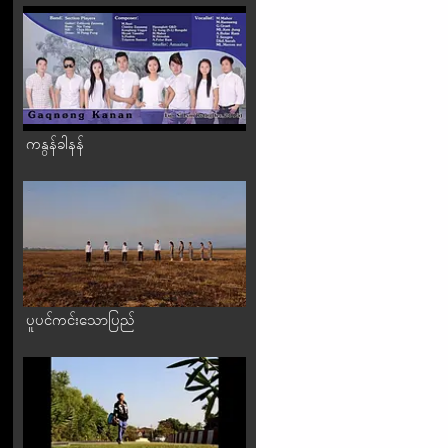
ကနွန်ခါနန်
ပူပင်ကင်းသောပြည်