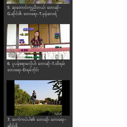
5. ဆုတောင်းကူညီတယ်၊ တေးဆို-
G.ဆိုင်းဇီ၊ တေးရေး-T.ဖုန်ဆားရ်
6. ပူပန်စရာမလိုပါ၊ တေးဆို-T.ထီရမ်၊
တေးရေး-D.ရမ်ဘိုင်း
7. ဆက်ကပ်ပါ၏၊ တေးဆို၊ တေးရေး-
ဆိုင်းဖီ