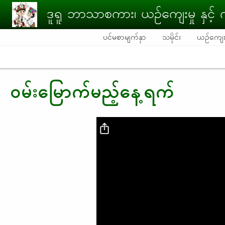
Skip to main content
ဒူရူ ဘာသာစကား၊ ယဉ်ကျေးမှု နှင့် က
ပင်မစာမျက်နှာ
သမိုင်း
ယဉ်ကျေးမ
ဝမ်းမြောက်မည့်နေ့ရက်