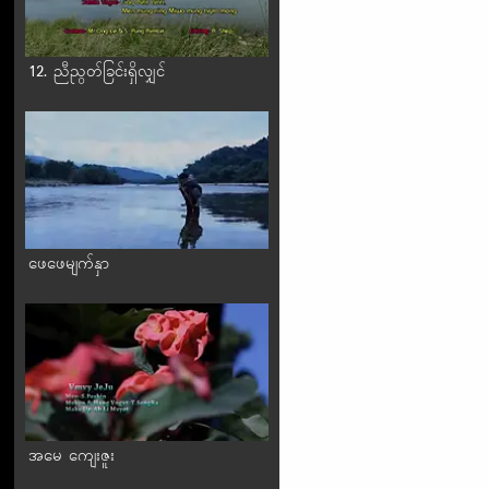
12. ညီညွတ်ခြင်းရှိလျှင်
ဖေဖေမျက်နှာ
အမေ ကျေးဇူး