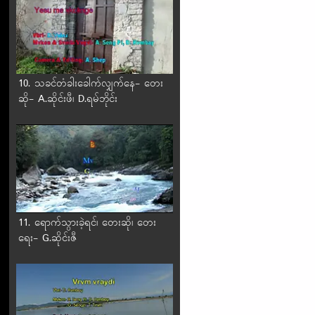
10. သခင်တံခါးခေါက်လျှက်နေ- တေး
ဆို- A.ဆိုင်းဖီ၊ D.ရမ်ဘိုင်း
11. ရောက်သွားခဲ့ရင်၊ တေးဆို၊ တေး
ရေး- G.ဆိုင်းဇီ