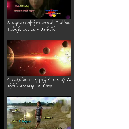
3. ခရစ်တော်ကြောင့်၊ တေးဆို-G.ဆိုင်းဇီ၊
T.ထီရမ်. တေးရေး- D.ရမ်ဘိုင်း
4. သန့်ရှင်းသောဘုရားမြတ်၊ တေးဆို-A.
ဆိုင်းဖီ၊ တေးရေး- A. Shep