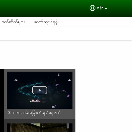
Mèn
Select your langu
စု ဝက်ဆိုက်များ
ဆက်သွယ်ရန်
0. Intro, ဝမ်းမြောက်မည့်နေ့ရက်