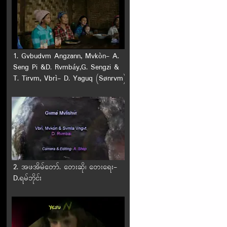
1. Gvbudvm Angzann, Mvkòn- A.
Seng Pi &D. Rvmbáy,G. Sengzi &
T. Tirvm, Vbrì- D. Yaguq (Sønrvm)
2. အဖအိမ်တော်. တေးဆို၊ တေးရေး-
D.ရမ်ဘိုင်း