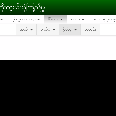
ိုးကွယ်ယုံကြည်မှု
ှု
ကိုးကွယ်ယုံကြည်မှု
မီဒီယာ
စာပေ
အခြားမျိုးနွယ်
အသံ
ဓါတ်ပုံ
ဗွီဒီယို
သတင်း