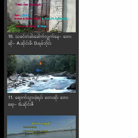
10. သခင်တံခါးခေါက်လျှက်နေ- တေး
ဆို- A.ဆိုင်းဖီ၊ D.ရမ်ဘိုင်း
11. ရောက်သွားခဲ့ရင်၊ တေးဆို၊ တေး
ရေး- G.ဆိုင်းဇီ