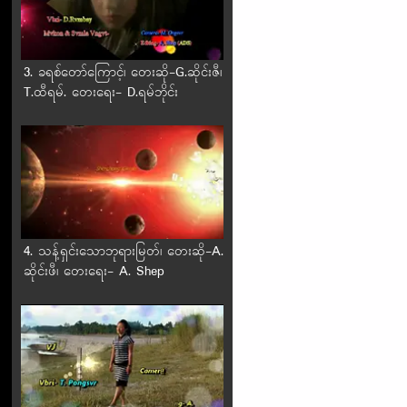
3. ခရစ်တော်ကြောင့်၊ တေးဆို-G.ဆိုင်းဇီ၊
T.ထီရမ်. တေးရေး- D.ရမ်ဘိုင်း
4. သန့်ရှင်းသောဘုရားမြတ်၊ တေးဆို-A.
ဆိုင်းဖီ၊ တေးရေး- A. Shep