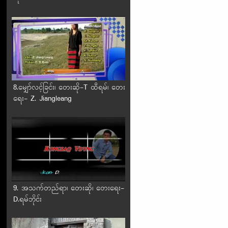
8.မျှော်လင့်ခြင်း၊ တေးဆို-T ထီရမ်၊ တေး
ရေး- Z. Jiangleang
9. အသက်တည်ရာ၊ တေးဆို၊ တေးရေး-
D.ရမ်ဘိုင်း