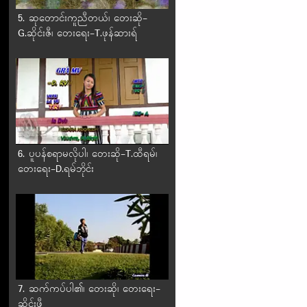
5. ဆုတောင်းကူညီတယ်၊ တေးဆို-
G.ဆိုင်းဇီ၊ တေးရေး-T.ဖုန်ဆားရ်
6. ပူပန်စရာမလိုပါ၊ တေးဆို-T.ထီရမ်၊
တေးရေး-D.ရမ်ဘိုင်း
7. ဆက်ကပ်ပါ၏၊ တေးဆို၊ တေးရေး-
ဆိုင်းဖီ