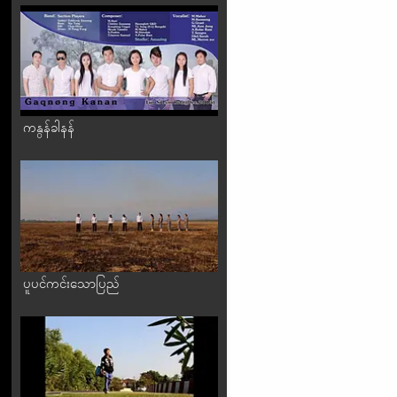
ကနွန်ခါနန်
ပူပင်ကင်းသောပြည်