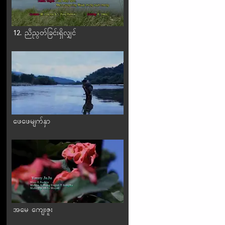
12. ညီညွတ်ခြင်းရှိလျှင်
ဖေဖေမျက်နှာ
အမေ ကျေးဇူး