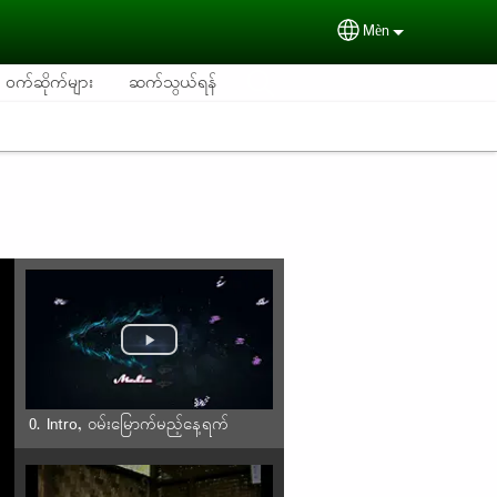
Mèn
Select your langu
စု ဝက်ဆိုက်များ
ဆက်သွယ်ရန်
0. Intro, ဝမ်းမြောက်မည့်နေ့ရက်