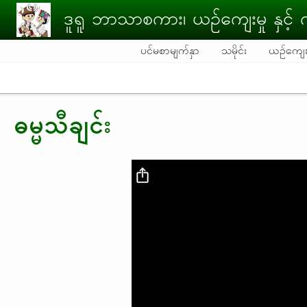
Skip to main content
ဒူရူ ဘာသာစကား၊ ယဉ်ကျေးမှု နှင့် က
ပင်မစာမျက်နှာ
သမိုင်း
ယဉ်ကျေးမ
ဓမ္မသီချင်း