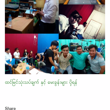
ထင်မြင်သုံးသပ်ချက် နှင့် မေးခွန်းများ ပို့ရန်
Share