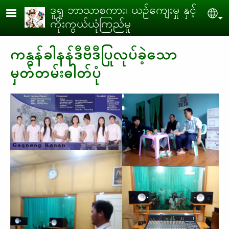
Skip to main content
ဒူရူ ဘာသာစကား၊ ယဉ်ကျေးမှု နှင့်
Sel
ကိုးကွယ်ယုံကြည်မှု
ကနွန်ခါနန်ဒီဗီဒီပြုလုပ်ခဲ့သော
မှတ်တမ်းဓါတ်ပုံ